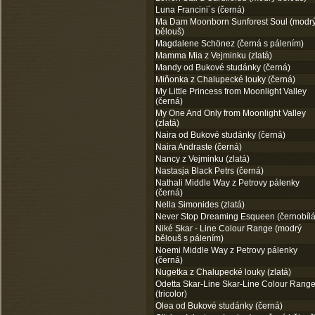
Luna Francini´s (černá)
Ma Dam Moonborn Sunforest Soul (modr
bělouš)
Magdalene Schönez (černá s pálením)
Mamma Mia z Vejminku (zlatá)
Mandy od Bukové studánky (černá)
Miňonka z Chalupecké louky (černá)
My Little Princess from Moonlight Valley
(černá)
My One And Only from Moonlight Valley
(zlatá)
Naira od Bukové studánky (černá)
Naira Andraste (černá)
Nancy z Vejminku (zlatá)
Nastasja Black Petrs (černá)
Nathali Middle Way z Petrovy pálenky
(černá)
Nella Simonides (zlatá)
Never Stop Dreaming Esqueen (černobílá
Niké Skar - Line Colour Range (modrý
bělouš s pálením)
Noemi Middle Way z Petrovy pálenky
(černá)
Nugetka z Chalupecké louky (zlatá)
Odetta Skar-Line Skar-Line Colour Rang
(tricolor)
Olea od Bukové studánky (černá)