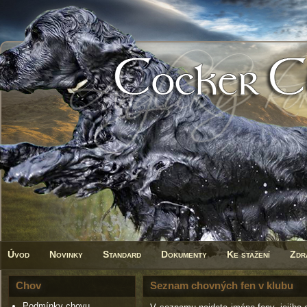
Úvod
Novinky
Standard
Dokumenty
Ke stažení
Zdr
Chov
Seznam chovných fen v klubu
Podmínky chovu