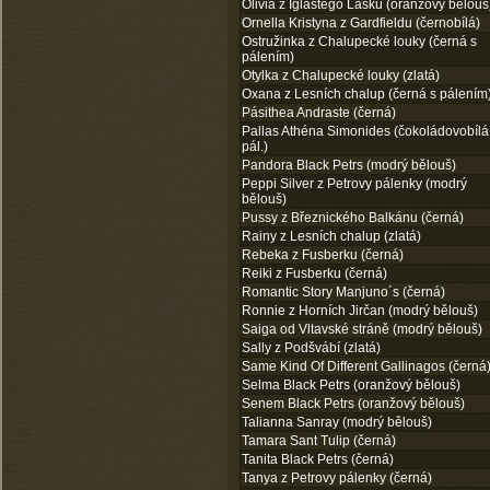
Olivia z Iglastego Lasku (oranžový bělouš
Ornella Kristyna z Gardfieldu (černobílá)
Ostružinka z Chalupecké louky (černá s
pálením)
Otylka z Chalupecké louky (zlatá)
Oxana z Lesních chalup (černá s pálením
Pásithea Andraste (černá)
Pallas Athéna Simonides (čokoládovobílá
pál.)
Pandora Black Petrs (modrý bělouš)
Peppi Silver z Petrovy pálenky (modrý
bělouš)
Pussy z Březnického Balkánu (černá)
Rainy z Lesních chalup (zlatá)
Rebeka z Fusberku (černá)
Reiki z Fusberku (černá)
Romantic Story Manjuno´s (černá)
Ronnie z Horních Jirčan (modrý bělouš)
Saiga od Vltavské stráně (modrý bělouš)
Sally z Podšvábí (zlatá)
Same Kind Of Different Gallinagos (černá
Selma Black Petrs (oranžový bělouš)
Senem Black Petrs (oranžový bělouš)
Talianna Sanray (modrý bělouš)
Tamara Sant Tulip (černá)
Tanita Black Petrs (černá)
Tanya z Petrovy pálenky (černá)