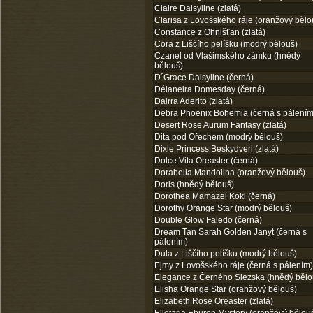
Claire Daisyline (zlatá)
Clarisa z Lovošského ráje (oranžový bělo
Constance z Ohnišťan (zlatá)
Cora z Liščího pelíšku (modrý bělouš)
Czanel od Vlašimského zámku (hnědý
bělouš)
D´Grace Daisyline (černá)
Déianeira Domesday (černá)
Dairra Aderito (zlatá)
Debra Phoenix Bohemia (černá s pálením
Desert Rose Aurum Fantasy (zlatá)
Dita pod Ořechem (modrý bělouš)
Dixie Princess Beskydveri (zlatá)
Dolce Vita Oreaster (černá)
Dorabella Mandolina (oranžový bělouš)
Doris (hnědý bělouš)
Dorothea Mamazel Koki (černá)
Dorothy Orange Star (modrý bělouš)
Double Glow Faledo (černá)
Dream Tan Sarah Golden Janyt (černá s
pálením)
Dula z Liščího pelíšku (modrý bělouš)
Ejmy z Lovošského ráje (černá s pálením)
Elegance z Černého Slezska (hnědý bělo
Elisha Orange Star (oranžový bělouš)
Elizabeth Rose Oreaster (zlatá)