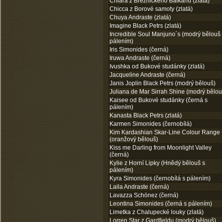
Chiara z Březnického Balkánu (zlatá)
Chicca z Borové samoty (zlatá)
Chuya Andraste (zlatá)
Imagine Black Petrs (zlatá)
Incredible Soul Manjuno´s (modrý bělouš
pálením)
Iris Simonides (černá)
Iruwa Andraste (černá)
Ivushka od Bukové studánky (zlatá)
Jacqueline Andraste (černá)
Janis Joplin Black Petrs (modrý bělouš)
Juliana de Mar Sirrah Shine (modrý bělou
Kaisee od Bukové studánky (černá s
pálením)
Kanasta Black Petrs (zlatá)
Karmen Simonides (černobílá)
Kim Kardashian Skar-Line Colour Range
(oranžový bělouš)
Kiss me Darling from Moonlight Valley
(černá)
Kylie z Horní Lipky (Hnědý bělouš s
pálením)
Kyra Simonides (černobílá s pálením)
Laila Andraste (černá)
Lavazza Schönez (černá)
Leontina Simonides (černá s pálením)
Limetka z Chalupecké louky (zlatá)
Lorren Star z Gardfieldu (modrý bělouš)