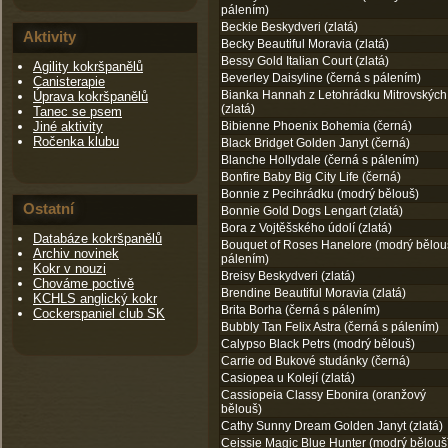
pálením)
Beckie Beskydveri (zlatá)
Aktivity
Becky Beautiful Moravia (zlatá)
Bessy Gold Italian Court (zlatá)
Agility kokršpanělů
Beverley Daisyline (černá s pálením)
Canisterapie
Bianka Hannah z Letohrádku Mitrovských
Úprava kokršpanělů
(zlatá)
Tanec se psem
Jiné aktivity
Bibienne Phoenix Bohemia (černá)
Ročenka klubu
Black Bridget Golden Janyt (černá)
Blanche Hollydale (černá s pálením)
Bonfire Baby Big City Life (černá)
Bonnie z Pecihrádku (modrý bělouš)
Ostatní
Bonnie Gold Dogs Lengart (zlatá)
Bora z Vojtěšského údolí (zlatá)
Databáze kokršpanělů
Bouquet of Roses Hanelore (modrý bělou
Archiv novinek
pálením)
Kokr v nouzi
Breisy Beskydveri (zlatá)
Chováme poctivě
Brendine Beautiful Moravia (zlatá)
KCHLS anglický kokr
Brita Borha (černá s pálením)
Cockerspaniel club SK
Bubbly Tan Felix Astra (černá s pálením)
Calypso Black Petrs (modrý bělouš)
Carrie od Bukové studánky (černá)
Casiopea u Kolejí (zlatá)
Cassiopeia Classy Ebonira (oranžový
bělouš)
Cathy Sunny Dream Golden Janyt (zlatá)
Ceissie Magic Blue Hunter (modrý bělouš