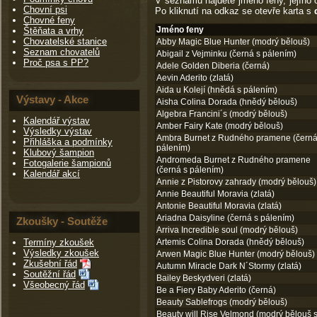
V seznamu najdete jméno feny, jejího
Chovní psi
Po kliknutí na odkaz se otevře karta s
Chovné feny
Jméno feny
Štěňata a vrhy
Chovatelské stanice
Abby Magic Blue Hunter (modrý bělouš)
Seznam chovatelů
Abigail z Vejminku (černá s pálením)
Proč psa s PP?
Adele Golden Diberia (černá)
Aevin Aderito (zlatá)
Aida u Kolejí (hnědá s pálením)
Výstavy - Akce
Aisha Colina Dorada (hnědý bělouš)
Algebra Francini´s (modrý bělouš)
Kalendář výstav
Amber Fairy Kate (modrý bělouš)
Výsledky výstav
Ambra Burnet z Rudného pramene (černá
Přihláška a podmínky
pálením)
Klubový šampion
Andromeda Burnet z Rudného pramene
Fotogalerie šampionů
(černá s pálením)
Kalendář akcí
Annie z Pistorovy zahrady (modrý bělouš)
Annie Beautiful Moravia (zlatá)
Antonie Beautiful Moravia (zlatá)
Ariadna Daisyline (černá s pálením)
Zkoušky - Soutěže
Arriva Incredible soul (modrý bělouš)
Termíny zkoušek
Artemis Colina Dorada (hnědý bělouš)
Výsledky zkoušek
Arwen Magic Blue Hunter (modrý bělouš)
Zkušební řád
Autumn Miracle Dark N´Stormy (zlatá)
Soutěžní řád
Bailey Beskydveri (zlatá)
Všeobecný řád
Be a Fiery Baby Aderito (černá)
Beauty Sablefrogs (modrý bělouš)
Beauty will Rise Velmond (modrý bělouš 