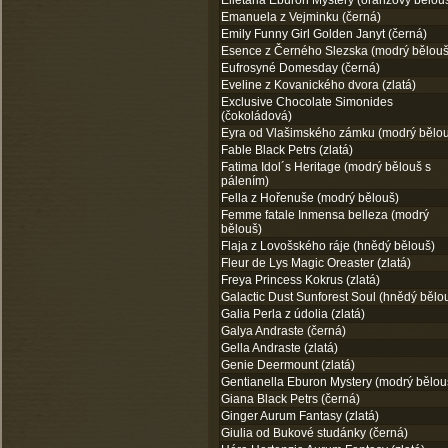
Elletaria Eburon Mystery (oranžový bělou
Emanuela z Vejminku (černá)
Emily Funny Girl Golden Janyt (černá)
Esence z Černého Slezska (modrý bělouš
Eufrosyné Domesday (černá)
Eveline z Kovanického dvora (zlatá)
Exclusive Chocolate Simonides
(čokoládová)
Eyra od Vlašimského zámku (modrý bělo
Fable Black Petrs (zlatá)
Fatima Idol´s Heritage (modrý bělouš s
pálením)
Fella z Hořenuše (modrý bělouš)
Femme fatale Inmensa belleza (modrý
bělouš)
Flaja z Lovošského ráje (hnědý bělouš)
Fleur de Lys Magic Oreaster (zlatá)
Freya Princess Kokrus (zlatá)
Galactic Dust Sunforest Soul (hnědý bělo
Galia Perla z údolia (zlatá)
Galya Andraste (černá)
Gella Andraste (zlatá)
Genie Deermount (zlatá)
Gentianella Eburon Mystery (modrý bělou
Giana Black Petrs (černá)
Ginger Aurum Fantasy (zlatá)
Giulia od Bukové studánky (černá)