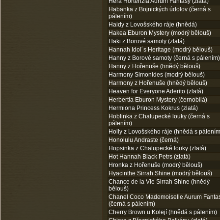
Héra Hortenzia Aurum Fantasy (zlatá)
Habanka z Bojnických údolov (černá s
pálením)
Haidy z Lovošského ráje (hnědá)
Hakea Eburon Mystery (modrý bělouš)
Haki z Borové samoty (zlatá)
Hannah Idol´s Heritage (modrý bělouš)
Hanny z Borové samoty (černá s pálením)
Hanny z Hořenuše (hnědý bělouš)
Harmony Simonides (modrý bělouš)
Harmony z Hořenuše (hnědý bělouš)
Heaven for Everyone Aderito (zlatá)
Herbertia Eburon Mystery (černobílá)
Hermiona Princess Kokrus (zlatá)
Hoblinka z Chalupecké louky (černá s
pálením)
Holly z Lovošského ráje (hnědá s pálením
Honolulu Andraste (černá)
Hopsinka z Chalupecké louky (zlatá)
Hot Hannah Black Petrs (zlatá)
Hronka z Hořenuše (modrý bělouš)
Hyacinthe Sirrah Shine (modrý bělouš)
Chance de la Vie Sirrah Shine (hnědý
bělouš)
Chanel Coco Mademoiselle Aurum Fanta
(černá s pálením)
Cherry Brown u Kolejí (hnědá s pálením)