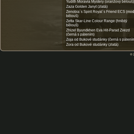
Yudith Moravia Mystery (oranžový bělouš)
Zaza Golden Janyt (zlatá)
Zenobia´s Spirit Royal´s Friend ECS (mod
bělouš)
Zetta Skar-Line Colour Range (hnědý
bělouš)
Zhizel Byundkhen Eva Hit-Parad Zvezd
(černá s pálením)
Zoja od Bukové studánky (černá s pálení
Zora od Bukové studánky (zlatá)
© 