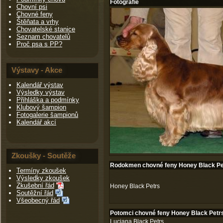
Fotografie
Chovní psi
Chovné feny
Štěňata a vrhy
Chovatelské stanice
Seznam chovatelů
Proč psa s PP?
Výstavy - Akce
Kalendář výstav
Výsledky výstav
Přihláška a podmínky
Klubový šampion
Fotogalerie šampionů
Kalendář akcí
Zkoušky - Soutěže
Rodokmen chovné feny Honey Black Pe
Termíny zkoušek
Výsledky zkoušek
Zkušební řád
Honey Black Petrs
Soutěžní řád
Všeobecný řád
Potomci chovné feny Honey Black Petr
Luciana Black Petrs