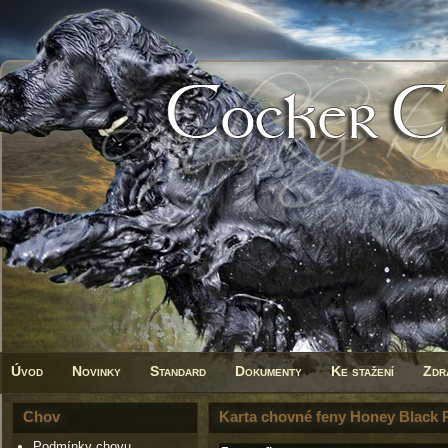
Úvod
Novinky
Standard
Dokumenty
Ke stažení
Zdr
Chov
Karta chovné feny Honey Black 
Podmínky chovu