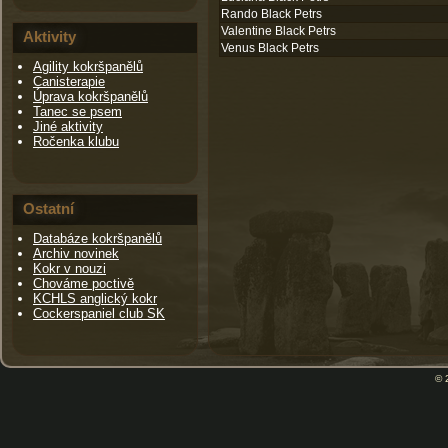
Rando Black Petrs
Valentine Black Petrs
Aktivity
Venus Black Petrs
Agility kokršpanělů
Canisterapie
Úprava kokršpanělů
Tanec se psem
Jiné aktivity
Ročenka klubu
Ostatní
Databáze kokršpanělů
Archiv novinek
Kokr v nouzi
Chováme poctivě
KCHLS anglický kokr
Cockerspaniel club SK
© 