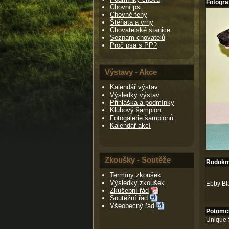
Fotogra
Chovní psi
Chovné feny
Štěňata a vrhy
Chovatelské stanice
Seznam chovatelů
Proč psa s PP?
Výstavy - Akce
Kalendář výstav
Výsledky výstav
Přihláška a podmínky
Klubový šampion
Fotogalerie šampionů
Kalendář akcí
Zkoušky - Soutěže
Rodokme
Termíny zkoušek
Výsledky zkoušek
Ebby Bl
Zkušební řád
Soutěžní řád
Všeobecný řád
Potomci
Unique 