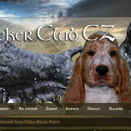
menty
Ke stažení
Zdraví
Inzerce
Odkazy
Galerie
chovné feny Ebby Black Petrs