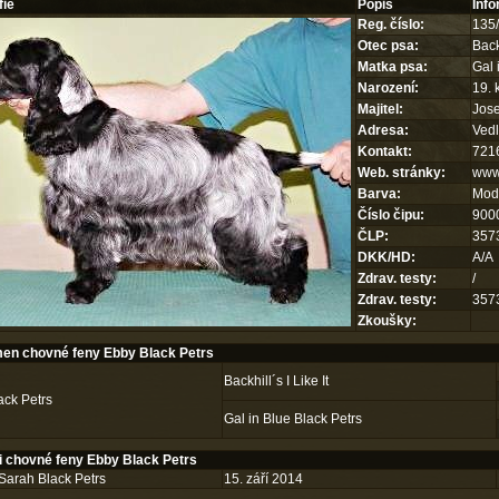
fie
Popis
Inf
Reg. číslo:
135
Otec psa:
Backh
Matka psa:
Gal 
Narození:
19. 
Majitel:
Jose
Adresa:
Vedl
Kontakt:
721
Web. stránky:
www
Barva:
Mod
Číslo čipu:
900
ČLP:
357
DKK/HD:
A/A
Zdrav. testy:
/
Zdrav. testy:
357
Zkoušky:
n chovné feny Ebby Black Petrs
Backhill´s I Like It
ack Petrs
Gal in Blue Black Petrs
 chovné feny Ebby Black Petrs
Sarah Black Petrs
15. září 2014