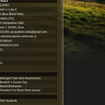
ormace
/13F/EC
ill´s I Like It
in Blue Black Petrs
května 2011
f+Jacqueline Ostří
ejší 2, 62500, Brno
622280,
jacqueline.ostra@gmail.com
.ebbyblackpetrs.webnode.cz
rý bělouš
008800261052
31
31
Midnight Train Vom Rauhenholz
Backhill´s Dooris Day
Monet Brakemon
Freedom For Black Petrs Izomer
Petr Studeník