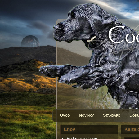
Úvod
Novinky
Standard
Doku
Chov
Karta 
Podmínky chovu