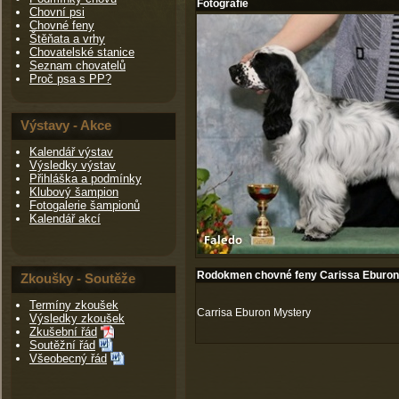
Fotografie
Chovní psi
Chovné feny
Štěňata a vrhy
Chovatelské stanice
Seznam chovatelů
Proč psa s PP?
Výstavy - Akce
Kalendář výstav
Výsledky výstav
Přihláška a podmínky
Klubový šampion
Fotogalerie šampionů
Kalendář akcí
Rodokmen chovné feny Carissa Eburon
Zkoušky - Soutěže
Termíny zkoušek
Carrisa Eburon Mystery
Výsledky zkoušek
Zkušební řád
Soutěžní řád
Všeobecný řád