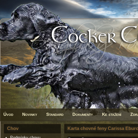
Úvod
Novinky
Standard
Dokumenty
Ke stažení
Zdr
Chov
Karta chovné feny Carissa Ebur
Podmínky chovu