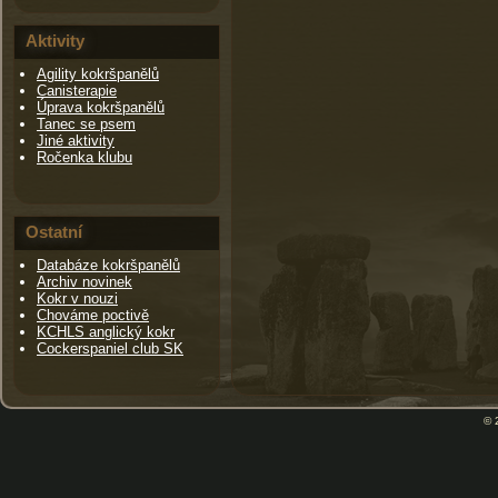
Aktivity
Agility kokršpanělů
Canisterapie
Úprava kokršpanělů
Tanec se psem
Jiné aktivity
Ročenka klubu
Ostatní
Databáze kokršpanělů
Archiv novinek
Kokr v nouzi
Chováme poctivě
KCHLS anglický kokr
Cockerspaniel club SK
© 