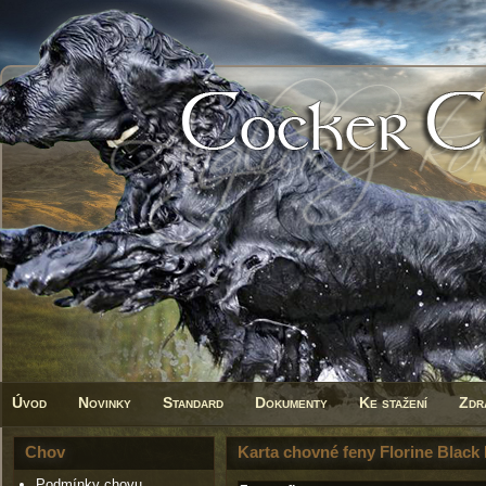
Úvod
Novinky
Standard
Dokumenty
Ke stažení
Zdr
Chov
Karta chovné feny Florine Black 
Podmínky chovu