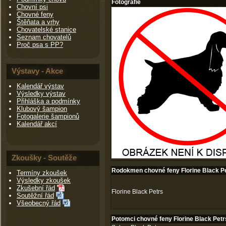
Fotografie
Chovní psi
Chovné feny
Štěňata a vrhy
Chovatelské stanice
Seznam chovatelů
Proč psa s PP?
Výstavy - Akce
Kalendář výstav
Výsledky výstav
Přihláška a podmínky
Klubový šampion
Fotogalerie šampionů
Kalendář akcí
Zkoušky - Soutěže
Rodokmen chovné feny Florine Black P
Termíny zkoušek
Výsledky zkoušek
Zkušební řád
Florine Black Petrs
Soutěžní řád
Všeobecný řád
Potomci chovné feny Florine Black Petr