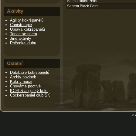
Selma Black Petrs
Senem Black Petrs
Aktivity
Agility kokršpanělů
Canisterapie
Úprava kokršpanělů
Tanec se psem
Jiné aktivity
Ročenka klubu
Ostatní
Databáze kokršpanělů
Archiv novinek
Kokr v nouzi
Chováme poctivě
KCHLS anglický kokr
Cockerspaniel club SK
© 