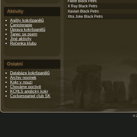
Fable Black Petrs
X Ray Black Petrs
Aktivity
Xavian Black Petrs
Xtra Joke Black Petrs
Agility kokršpanělů
Canisterapie
Úprava kokršpanělů
Tanec se psem
Jiné aktivity
Ročenka klubu
Ostatní
Databáze kokršpanělů
Archiv novinek
Kokr v nouzi
Chováme poctivě
KCHLS anglický kokr
Cockerspaniel club SK
© 