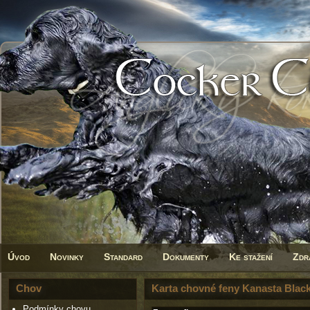
Úvod
Novinky
Standard
Dokumenty
Ke stažení
Zdr
Chov
Karta chovné feny Kanasta Black
Podmínky chovu