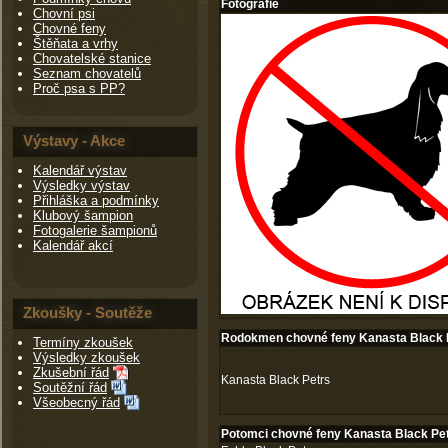
Fotografie
Chovní psi
Chovné feny
Štěňata a vrhy
Chovatelské stanice
Seznam chovatelů
Proč psa s PP?
Výstavy - Akce
Kalendář výstav
Výsledky výstav
Přihláška a podmínky
Klubový šampion
Fotogalerie šampionů
Kalendář akcí
Zkoušky - Soutěže
Rodokmen chovné feny Kanasta Black 
Termíny zkoušek
Výsledky zkoušek
Zkušební řád
Kanasta Black Petrs
Soutěžní řád
Všeobecný řád
Potomci chovné feny Kanasta Black Pe