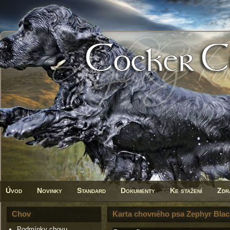
Úvod
Novinky
Standard
Dokumenty
Ke stažení
Zdr
Chov
Karta chovného psa Zephyr Blac
Podmínky chovu