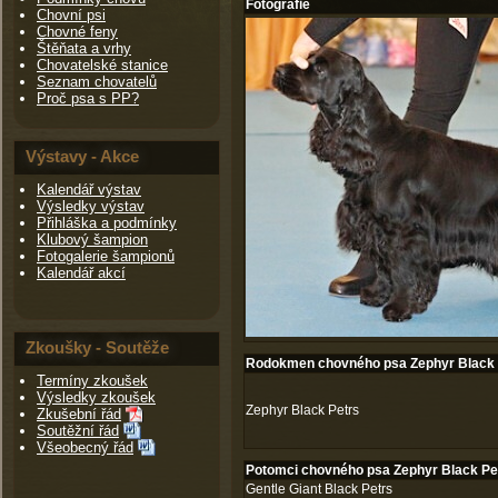
Fotografie
Chovní psi
Chovné feny
Štěňata a vrhy
Chovatelské stanice
Seznam chovatelů
Proč psa s PP?
Výstavy - Akce
Kalendář výstav
Výsledky výstav
Přihláška a podmínky
Klubový šampion
Fotogalerie šampionů
Kalendář akcí
Zkoušky - Soutěže
Rodokmen chovného psa Zephyr Black 
Termíny zkoušek
Výsledky zkoušek
Zephyr Black Petrs
Zkušební řád
Soutěžní řád
Všeobecný řád
Potomci chovného psa Zephyr Black Pe
Gentle Giant Black Petrs