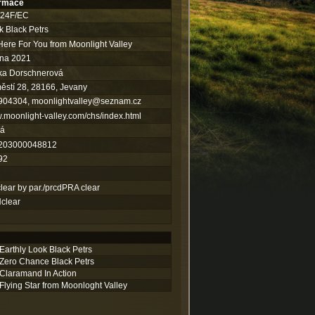
ormace
/24F/EC
k Black Petrs
Here For You from Moonlight Valley
íjna 2021
ka Dorschnerová
stí 28, 28166, Jevany
904304,
moonlightvalley@seznam.cz
moonlight-valley.com/chs/index.html
ná
203000048812
92
lear by par./prcdPRA clear
clear
Earthly Look Black Petrs
Zero Chance Black Petrs
Claramand In Action
Flying Star from Moonloght Valley