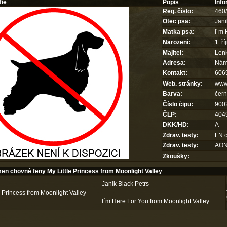
fie
Popis
Inf
Reg. číslo:
460
Otec psa:
Jani
Matka psa:
I´m 
Narození:
1. ř
Majitel:
Len
Adresa:
Námě
Kontakt:
606
Web. stránky:
www.
Barva:
čer
Číslo čipu:
900
ČLP:
404
DKK/HD:
A
Zdrav. testy:
FN c
Zdrav. testy:
AON
Zkoušky:
n chovné feny My Little Princess from Moonlight Valley
Janik Black Petrs
e Princess from Moonlight Valley
I´m Here For You from Moonlight Valley