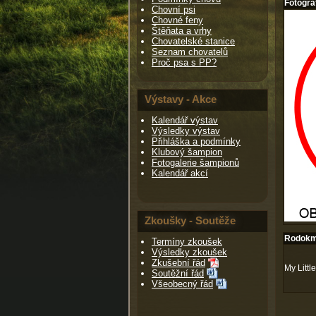
Fotogra
Chovní psi
Chovné feny
Štěňata a vrhy
Chovatelské stanice
Seznam chovatelů
Proč psa s PP?
Výstavy - Akce
Kalendář výstav
Výsledky výstav
Přihláška a podmínky
Klubový šampion
Fotogalerie šampionů
Kalendář akcí
Zkoušky - Soutěže
Rodokme
Termíny zkoušek
Výsledky zkoušek
Zkušební řád
My Littl
Soutěžní řád
Všeobecný řád