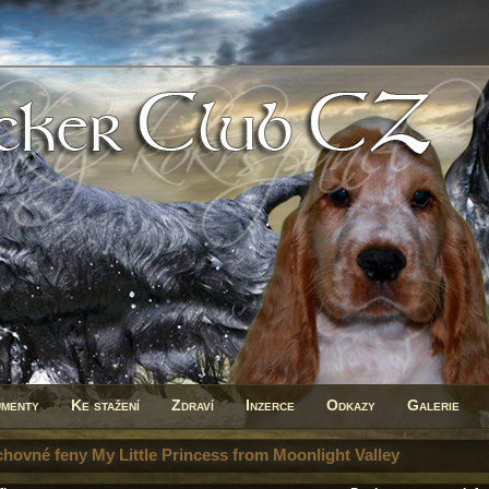
menty
Ke stažení
Zdraví
Inzerce
Odkazy
Galerie
chovné feny My Little Princess from Moonlight Valley