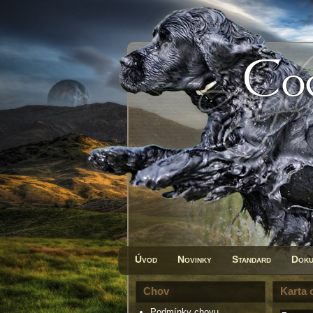
Úvod
Novinky
Standard
Doku
Chov
Karta 
Podmínky chovu