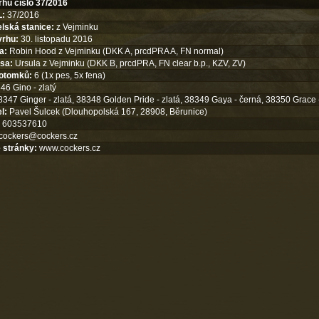
rhu číslo 37/2016
L:
37/2016
lská stanice:
z Vejminku
vrhu:
30. listopadu 2016
a:
Robin Hood z Vejminku (DKK A, prcdPRA A, FN normal)
sa:
Ursula z Vejminku (DKK B, prcdPRA, FN clear b.p., KZV, ZV)
otomků:
6 (1x pes, 5x fena)
6 Gino - zlatý
347 Ginger - zlatá, 38348 Golden Pride - zlatá, 38349 Gaya - černá, 38350 Grace 
l:
Pavel Šulcek (Dlouhopolská 167, 28908, Běrunice)
603537610
cockers@cockers.cz
 stránky:
www.cockers.cz