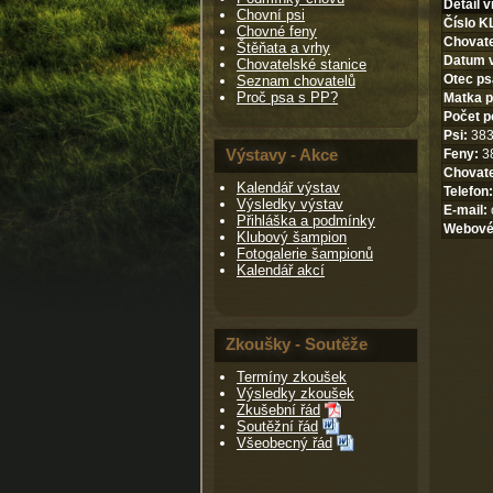
Detail v
Chovní psi
Číslo K
Chovné feny
Chovate
Štěňata a vrhy
Datum 
Chovatelské stanice
Otec ps
Seznam chovatelů
Proč psa s PP?
Matka p
Počet p
Psi:
3834
Výstavy - Akce
Feny:
38
Chovate
Kalendář výstav
Telefon:
Výsledky výstav
E-mail:
Přihláška a podmínky
Webové
Klubový šampion
Fotogalerie šampionů
Kalendář akcí
Zkoušky - Soutěže
Termíny zkoušek
Výsledky zkoušek
Zkušební řád
Soutěžní řád
Všeobecný řád