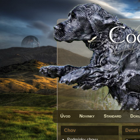
Úvod
Novinky
Standard
Doku
Chov
Detail
Podmínky chovu