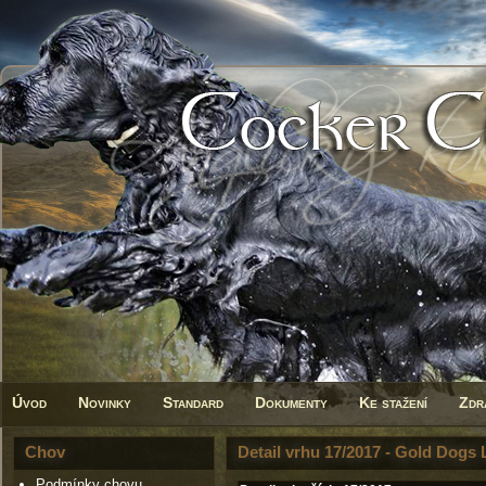
Úvod
Novinky
Standard
Dokumenty
Ke stažení
Zdr
Chov
Detail vrhu 17/2017 - Gold Dogs 
Podmínky chovu