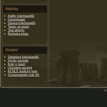
Aktivity
Agility kokršpanělů
Canisterapie
Úprava kokršpanělů
Tanec se psem
Jiné aktivity
Ročenka klubu
Ostatní
Databáze kokršpanělů
Archiv novinek
Kokr v nouzi
Chováme poctivě
KCHLS anglický kokr
Cockerspaniel club SK
© 