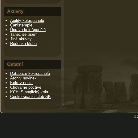
Aktivity
Agility kokršpanělů
Canisterapie
Úprava kokršpanělů
Tanec se psem
Jiné aktivity
Ročenka klubu
Ostatní
Databáze kokršpanělů
Archiv novinek
Kokr v nouzi
Chováme poctivě
KCHLS anglický kokr
Cockerspaniel club SK
© 