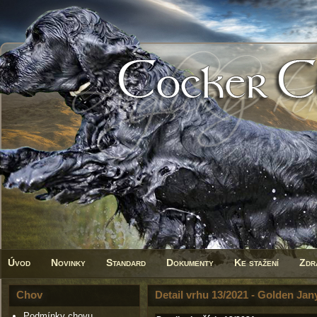
Úvod
Novinky
Standard
Dokumenty
Ke stažení
Zdr
Chov
Detail vrhu 13/2021 - Golden Jan
Podmínky chovu