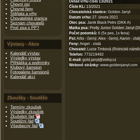
Detail vrhu číslo 13/2021
Chovní psi
Číslo KL:
13/2021
Chovné feny
Chovatelská stanice:
Golden Janyt
Štěňata a vrhy
Datum vrhu:
27. února 2021
Chovatelské stanice
Otec psa:
Janik Black Petrs (DKK A)
Seznam chovatelů
Proč psa s PP?
Matka psa:
Pretty Junior Golden Janyt (
Počet potomků:
6 (5x pes, 1x fena)
Psi:
Artis - černý, Alex - černý, Aaron - zlatý
Výstavy - Akce
Feny:
Angel - zlatá
Chovatel:
Lucie Trnková (Rolnické náměst
Kalendář výstav
Telefon:
773219492
Výsledky výstav
E-mail:
gold.janyt@volny.cz
Přihláška a podmínky
Webové stránky:
www.goldenjanyt.com
Klubový šampion
Fotogalerie šampionů
Kalendář akcí
Zkoušky - Soutěže
Termíny zkoušek
Výsledky zkoušek
Zkušební řád
Soutěžní řád
Všeobecný řád