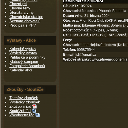
Detail vrhu číslo 10/2024
Chovní psi
Číslo KL:
10/2024
Chovné feny
Chovatelská stanice:
Phoenix Bohemia
Štěňata a vrhy
Datum vrhu:
21. března 2024
Chovatelské stanice
Otec psa:
Filon Ricci Club (DKK A, prcdPR
Seznam chovatelů
Proč psa s PP?
Matka psa:
Bibienne Phoenix Bohemia (DK
Počet potomků:
4 (4x pes, 0x fena)
Psi:
Elias - zlatá, Eros - B/T, Enzo - černá,
Výstavy - Akce
Feny:
Chovatel:
Linda Hejdová Lindová (Ke Kní
Kalendář výstav
Telefon:
605875544
Výsledky výstav
E-mail:
li.li@email.cz
Přihláška a podmínky
Webové stránky:
www.phoenix-bohemia
Klubový šampion
Fotogalerie šampionů
Kalendář akcí
Zkoušky - Soutěže
Termíny zkoušek
Výsledky zkoušek
Zkušební řád
Soutěžní řád
Všeobecný řád