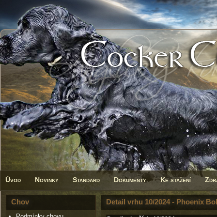
Úvod
Novinky
Standard
Dokumenty
Ke stažení
Zdr
Chov
Detail vrhu 10/2024 - Phoenix B
Podmínky chovu