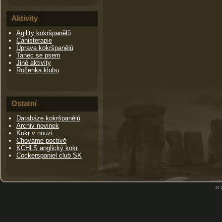
Aktivity
Agility kokršpanělů
Canisterapie
Úprava kokršpanělů
Tanec se psem
Jiné aktivity
Ročenka klubu
Ostatní
Databáze kokršpanělů
Archiv novinek
Kokr v nouzi
Chováme poctivě
KCHLS anglický kokr
Cockerspaniel club SK
© 